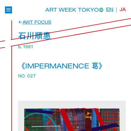
ART WEEK TOKYO
EN
JA
AWT FOCUS
石川順惠
b. 1961
《IMPERMANENCE 葛》
NO. 027