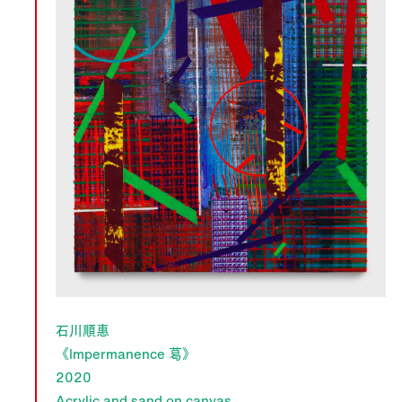
石川順惠
《Impermanence 葛》
2020
Acrylic and sand on canvas