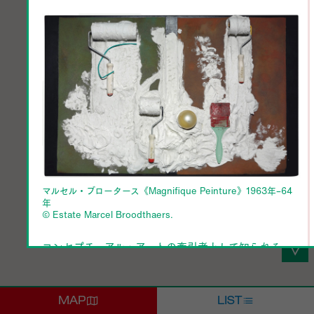
マルセル・ブロータース《Magnifique Peinture》1963年–64
年
©️ Estate Marcel Broodthaers.
コンセプチュアル・アートの牽引者として知られる、
マルセル・ブロータースを、絵画、立体作品のほか、
エディション作品を通して紹介する。詩人として活動
を始め、シュルレアリスム美術に衝撃を受けて美術家
MAP
LIST