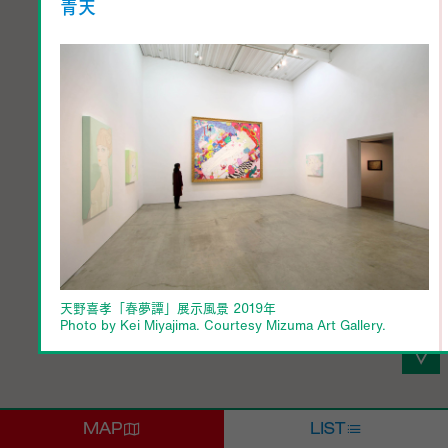
青天
天野喜孝「春夢譚」展示風景 2019年
Photo by Kei Miyajima. Courtesy Mizuma Art Gallery.
アニメのキャラクターデザインや挿画、ビデオゲーム
「ファイナルファンタジー」シリーズのキャラクター
デザインで知られる天野喜孝。活動の中心をファイン
MAP
LIST