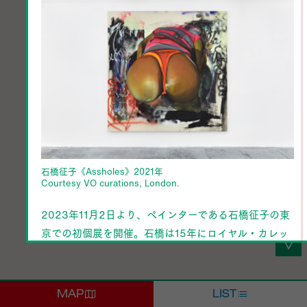
石橋征子《Assholes》2021年
Courtesy VO curations, London.
2023年11月2日より、ペインターである石橋征子の東
京での初個展を開催。石橋は15年にロイヤル・カレッ
ジ・オブ・アートを修了後、ロンドンを拠点に活動。
主な展覧会にセバスチャン・グラッドストーン（ロサ
ンゼルス）、Schwabinggrad（ミュンヘン）、セック
MAP
LIST
ス美術館 （ニューヨーク）、V.Oキュレーションズ